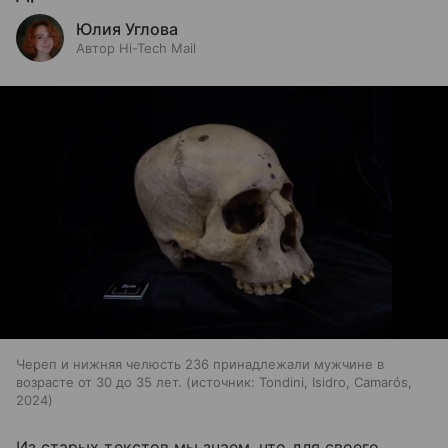
Юлия Углова
Автор Hi-Tech Mail
Череп и нижняя челюсть 236 принадлежали мужчине в
возрасте от 30 до 35 лет.
источник:
Tondini, Isidro, Camarós,
2024
Из старых текстов мы знаем, что для своего