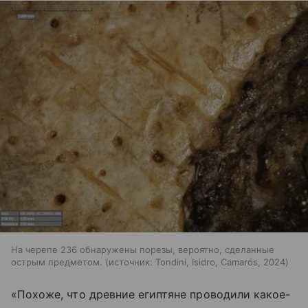
На черепе 236 обнаружены порезы, вероятно, сделанные
острым предметом.
источник:
Tondini, Isidro, Camarós, 2024
«Похоже, что древние египтяне проводили какое-