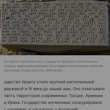
История строительства и расцвета Эребуни относительно
хорошо задокументирована благодаря клинописным записям
источник:
EvgenyGenkin, Wikimedia
Царство Урарту стало крупной региональной
державой в IX веке до нашей эры. Оно охватывало
часть территории современных Турции, Армении
и Ирана. Государство интенсивно конкурировало
с соседями, в частности, с Ассирией.