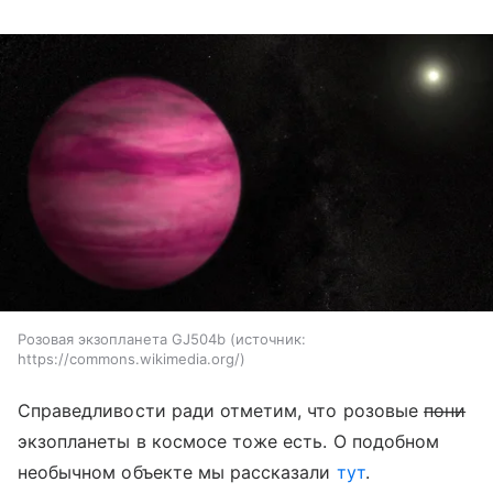
Розовая экзопланета GJ504b
источник:
https://commons.wikimedia.org/
Справедливости ради отметим, что розовые
пони
экзопланеты в космосе тоже есть. О подобном
необычном объекте мы рассказали
тут
.