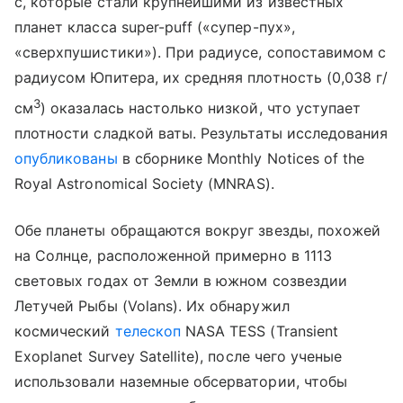
c, которые стали крупнейшими из известных
планет класса super-puff («супер-пух»,
«сверхпушистики»). При радиусе, сопоставимом с
радиусом Юпитера, их средняя плотность (0,038 г/
3
см
) оказалась настолько низкой, что уступает
плотности сладкой ваты. Результаты
исследования
опубликованы
в
сборнике
Monthly Notices of the
Royal Astronomical Society (MNRAS).
Обе планеты обращаются вокруг звезды, похожей
на Солнце, расположенной примерно в 1113
световых годах от Земли в южном созвездии
Летучей Рыбы (Volans). Их обнаружил
космический
телескоп
NASA TESS (
Transient
Exoplanet
Survey
Satellite
), после чего ученые
использовали наземные обсерватории, чтобы