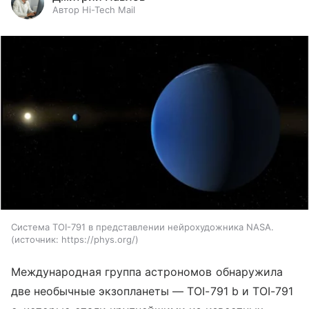
Автор Hi-Tech Mail
Система TOI-791 в представлении нейрохудожника NASA.
источник:
https://phys.org/
Международная группа астрономов обнаружила
две необычные экзопланеты — TOI-791 b и TOI-791