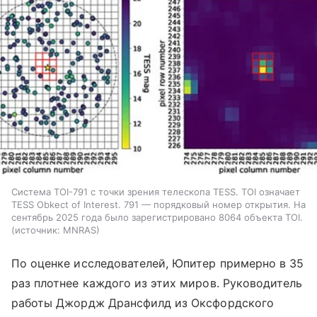
Система TOI-791 с точки зрения телескопа TESS. TOI означает
TESS Obkect of Interest. 791 — порядковый номер открытия. На
сентябрь 2025 года было зарегистрировано 8064 объекта TOI.
источник:
MNRAS
По оценке исследователей, Юпитер примерно в 35
раз плотнее каждого из этих миров. Руководитель
работы Джордж Дрансфилд из Оксфордского