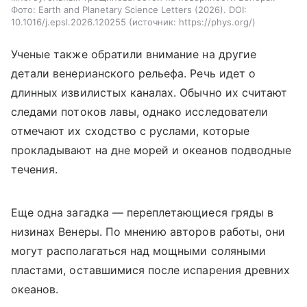
Фото: Earth and Planetary Science Letters (2026). DOI:
10.1016/j.epsl.2026.120255
источник:
https://phys.org/
Ученые также обратили внимание на другие
детали венерианского рельефа. Речь идет о
длинных извилистых каналах. Обычно их считают
следами потоков лавы, однако исследователи
отмечают их сходство с руслами, которые
прокладывают на дне морей и океанов подводные
течения.
Еще одна загадка — переплетающиеся гряды в
низинах Венеры. По мнению авторов работы, они
могут располагаться над мощными соляными
пластами, оставшимися после испарения древних
океанов.