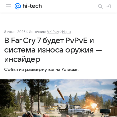
8 июля 2026
Источник:
VK Play
Игры
В Far Cry 7 будет PvPvE и
система износа оружия —
инсайдер
События развернутся на Аляске.