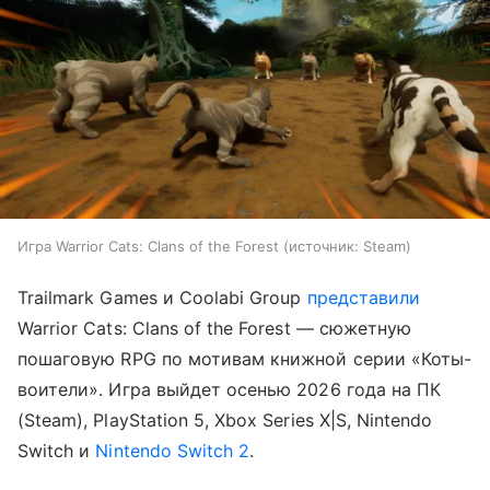
Игра Warrior Cats: Clans of the Forest
источник:
Steam
Trailmark Games и Coolabi Group
представили
Warrior Cats: Clans of the Forest — сюжетную
пошаговую RPG по мотивам книжной серии «Коты-
воители». Игра выйдет осенью 2026 года на ПК
(Steam), PlayStation 5, Xbox Series X|S, Nintendo
Switch и
Nintendo Switch 2
.