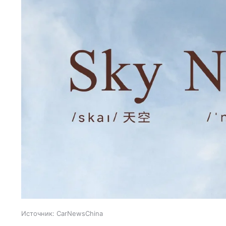
Источник:
CarNewsChina