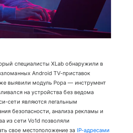
оторый специалисты XLab обнаружили в
взломанных Android TV-приставок
кже выявили модуль Popa — инструмент
вливался на устройства без ведома
кси-сети являются легальным
ания безопасности, анализа рекламы и
а из сети Vo1d позволяли
ать свое местоположение за
IP-адресами