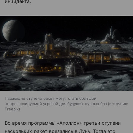
инцидента.
Падающие ступени ракет могут стать большой
непрогнозируемой угрозой для будущих лунных баз
источник:
Freepik
Во время программы «Аполлон» третьи ступени
нескольких ракет врезались в Луну. Тогда это