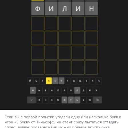
Если вы с первой попытки угадали одну или несколько букв в
игре «5 букв» от Тинькофф, не стоит сразу пытаться отгадать
слово, лучше проверьте как можно больше других букв