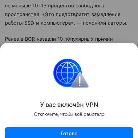
не меньше 10−15 процентов свободного
пространства. «Это предотвратит замедление
работы SSD и компьютера», — пояснили авторы.
Ранее в BGR назвали 10 популярных причин
замедления Windows. К ним отнесли выбор
спящего режима вместо выключения и запуск
режима энергосбережения.
ноутбуки
Поделиться
У вас включ
ён
V
P
N
Отключите, чтобы всё работало
Готово