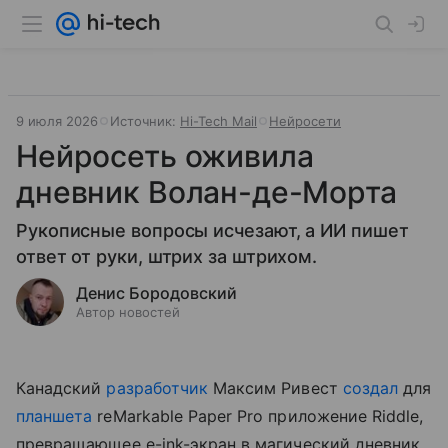
9 июля 2026
Источник:
Hi-Tech Mail
Нейросети
Нейросеть оживила
дневник Волан-де-Морта
Рукописные вопросы исчезают, а ИИ пишет
ответ от руки, штрих за штрихом.
Денис Бородовский
Автор новостей
Канадский
разработчик
Максим Ривест
создал
для
планшета
reMarkable Paper Pro приложение Riddle,
превращающее e-ink-экран в магический дневник