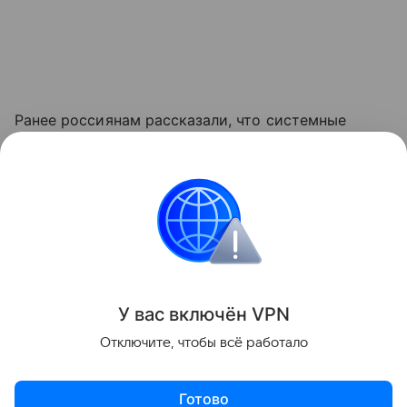
Ранее россиянам рассказали, что системные
данные и файлы приложений могут постепенно
заполнить значительную часть свободной памяти
в смартфоне.
смартфоны
Поделиться
У вас включ
ён
V
P
N
Отключите, чтобы всё работало
Готово