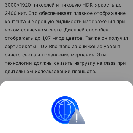
3000×1920 пикселей и пиковую HDR-яркость до
2400 нит. Это обеспечивает плавное отображение
контента и хорошую видимость изображения при
ярком солнечном свете. Дисплей способен
отображать до 1,07 млрд цветов. Также он получил
сертификаты TÜV Rheinland за снижение уровня
синего света и подавление мерцания. Эти
технологии должны снизить нагрузку на глаза при
длительном использовании планшета.
Узнать больше о том, каким получился Honor
MagicPad 4, можно в
обзоре Hi-Tech Mail
.
Кино
Honor
Планшеты