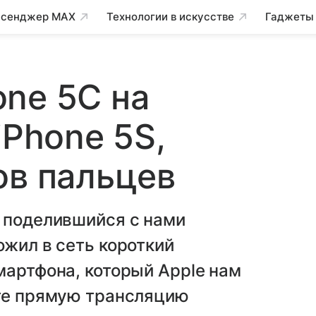
сенджер MAX
Технологии в искусстве
Гаджеты
ne 5C на
iPhone 5S,
ов пальцев
о поделившийся с нами
ожил в сеть короткий
мартфона, который Apple нам
ите прямую трансляцию