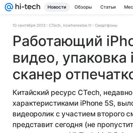
Новости
Обзоры
Статьи
Мес
10 сентября 2013
CTech, nowhereelse.fr
Смартфоны
Работающий iPho
видео, упаковка 
сканер отпечатк
Китайский ресурс CTech, недавн
характеристиками iPhone 5S, выл
видеоролик с участием второго с
представит сегодня (не пропуст