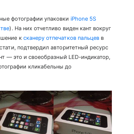
нные фотографии упаковки
iPhone 5S
стве
). На них отчетливо виден кант вокруг
ошение к
сканеру отпечатков пальцев
в
кстати, подтвердил авторитетный ресурс
кант — это и своеобразный LED-индикатор,
отографии кликабельны до