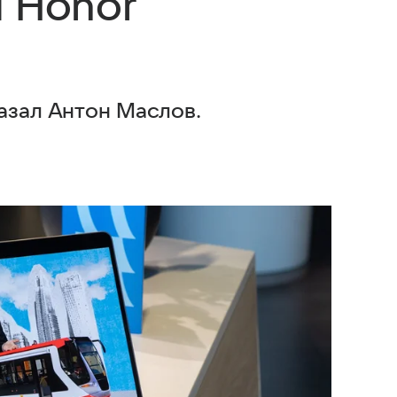
я Honor
азал Антон Маслов.