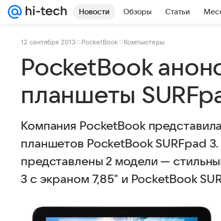
Новости
Обзоры
Статьи
Мес
12 сентября 2013
PocketBook
Компьютеры
PocketBook анон
планшеты SURFpa
Компания РocketВook представила
планшетов PocketBook SURFpad 3.
представлены 2 модели — стильн
3 с экраном 7,85" и PocketBook SUR