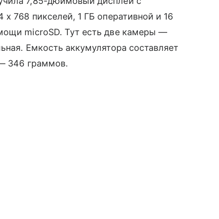
ила 7,85-дюймовый дисплей с
х 768 пикселей, 1 ГБ оперативной и 16
омощи microSD. Тут есть две камеры —
льная. Емкость аккумулятора составляет
 — 346 граммов.