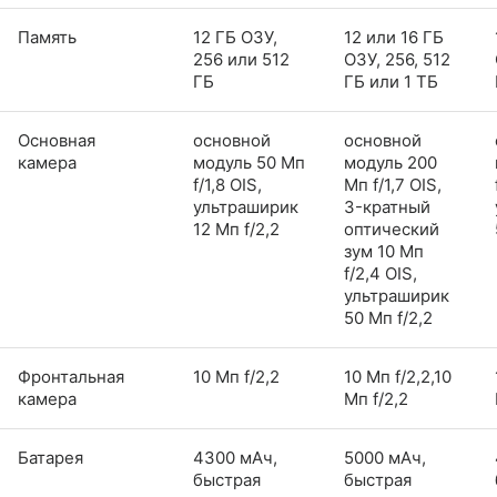
Память
12 ГБ ОЗУ,
12 или 16 ГБ
256 или 512
ОЗУ, 256, 512
ГБ
ГБ или 1 ТБ
Основная
основной
основной
камера
модуль 50 Мп
модуль 200
f/1,8 OIS,
Мп f/1,7 OIS,
ультраширик
3-кратный
12 Мп f/2,2
оптический
зум 10 Мп
f/2,4 OIS,
ультраширик
50 Мп f/2,2
Фронтальная
10 Мп f/2,2
10 Мп f/2,2,10
камера
Мп f/2,2
Батарея
4300 мАч,
5000 мАч,
быстрая
быстрая