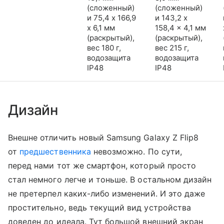
(сложенный)
(сложенный)
и 75,4 x 166,9
и 143,2 x
x 6,1 мм
158,4 x 4,1 мм
(раскрытый),
(раскрытый),
вес 180 г,
вес 215 г,
водозащита
водозащита
IP48
IP48
Дизайн
Внешне отличить новый Samsung Galaxy Z Flip8
от
предшественника
невозможно. По сути,
перед нами тот же смартфон, который просто
стал немного легче и тоньше. В остальном дизайн
не претерпел каких-либо изменений. И это даже
простительно, ведь текущий вид устройства
доведен до идеала. Тут большой внешний экран