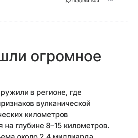
Поделиться
ашли огромное
ружили в регионе, где
признаков вулканической
ческих километров
 на глубине 8–15 километров.
ъема около 2,4 миллиарда