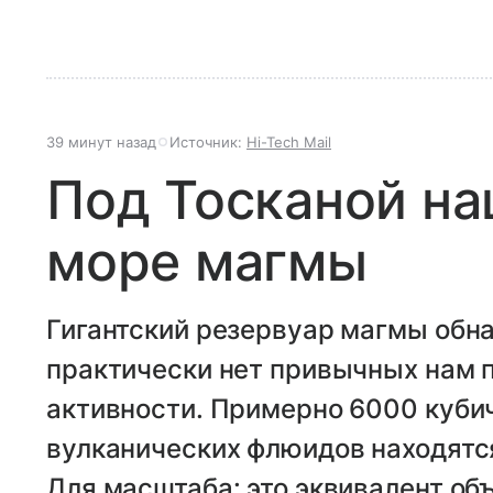
39 минут назад
Источник:
Hi-Tech Mail
Под Тосканой н
море магмы
Гигантский резервуар магмы обна
практически нет привычных нам 
активности. Примерно 6000 куби
вулканических флюидов находятся
Для масштаба: это эквивалент об