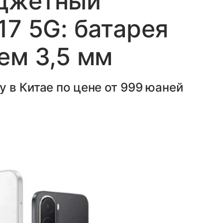
джетный
17 5G: батарея
ем 3,5 мм
 в Китае по цене от 999 юаней