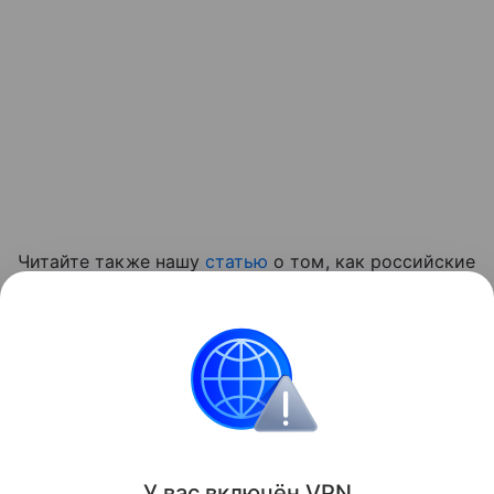
Читайте также нашу
статью
о том, как российские
ученые создали медицинский ИИ-навигатор для
иностранных пациентов.
приложение
Поделиться
У вас включ
ён
V
P
N