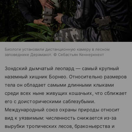
Биологи установили дистанционную камеру в лесном
заповеднике Дерамакот. © Себастьян Кеннеркнехт
Зондский дымчатый леопард — самый крупный
наземный хищник Борнео. Относительно размеров
тела он обладает самыми длинными клыками
среди всех ныне живущих кошачьих, что сближает
его с доисторическими саблезубыми.
Международный союз охраны природы относит
вид к уязвимым: численность снижается из-за
вырубки тропических лесов, браконьерства и