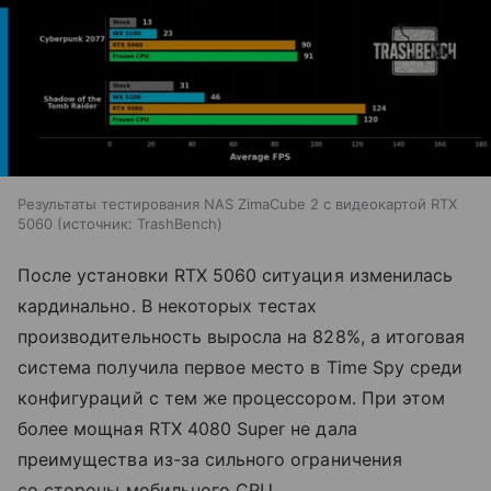
Результаты тестирования NAS ZimaCube 2 с видеокартой RTX
5060
источник:
TrashBench
После установки RTX 5060 ситуация изменилась
кардинально. В некоторых тестах
производительность выросла на 828%, а итоговая
система получила первое место в Time Spy среди
конфигураций с тем же процессором. При этом
более мощная RTX 4080 Super не дала
преимущества из-за сильного ограничения
со стороны мобильного CPU.