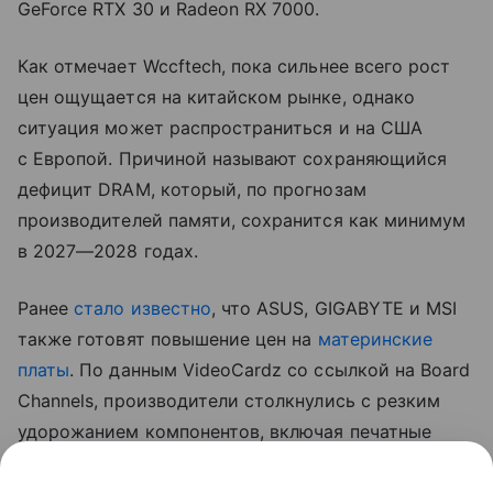
GeForce RTX 30 и Radeon RX 7000.
Как отмечает Wccftech, пока сильнее всего рост
цен ощущается на китайском рынке, однако
ситуация может распространиться и на США
с Европой. Причиной называют сохраняющийся
дефицит DRAM, который, по прогнозам
производителей памяти, сохранится как минимум
в 2027—2028 годах.
Ранее
стало известно
, что ASUS, GIGABYTE и MSI
также готовят повышение цен на
материнские
платы
. По данным VideoCardz со ссылкой на Board
Channels, производители столкнулись с резким
удорожанием компонентов, включая печатные
платы, медь, конденсаторы и контроллеры.
На ситуацию также влияет снижение спроса