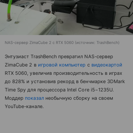
NAS-сервер ZimaCube 2 с RTX 5060
источник:
TrashBench
Энтузиаст TrashBench превратил NAS-сервер
ZimaCube 2 в
игровой компьютер
с
видеокартой
RTX 5060, увеличив производительность в играх
до 828% и установив рекорд в бенчмарке 3DMark
Time Spy для процессора Intel Core i5−1235U.
Моддер
показал
необычную сборку на своем
YouTube-канале.