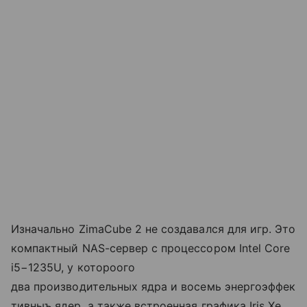
Изначально ZimaCube 2 не создавался для игр. Это
компактный NAS-сервер с процессором Intel Core
i5−1235U, у котороого
два производительных ядра и восемь энергоэффек
тивныъ ядер, а также встроенная графика Iris Xe.