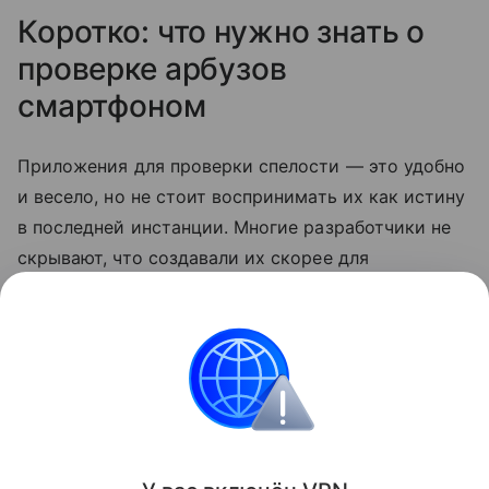
Коротко: что нужно знать о
проверке арбузов
смартфоном
Приложения для проверки спелости — это удобно
и весело, но не стоит воспринимать их как истину
в последней инстанции. Многие разработчики не
скрывают, что создавали их скорее для
развлечения. Так что по-прежнему лучший способ
выбрать сладкий арбуз — довериться своим
ощущениям.
смартфоны
Лайфхаки
Поделиться