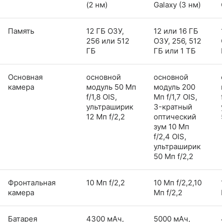
(2 нм)
Galaxy (3 нм)
Память
12 ГБ ОЗУ,
12 или 16 ГБ
256 или 512
ОЗУ, 256, 512
ГБ
ГБ или 1 ТБ
Основная
основной
основной
камера
модуль 50 Мп
модуль 200
f/1,8 OIS,
Мп f/1,7 OIS,
ультраширик
3-кратный
12 Мп f/2,2
оптический
зум 10 Мп
f/2,4 OIS,
ультраширик
50 Мп f/2,2
Фронтальная
10 Мп f/2,2
10 Мп f/2,2,10
камера
Мп f/2,2
Батарея
4300 мАч,
5000 мАч,