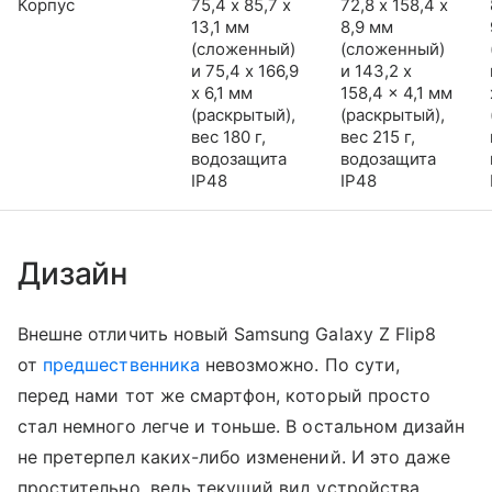
Корпус
75,4 х 85,7 х
72,8 х 158,4 х
13,1 мм
8,9 мм
(сложенный)
(сложенный)
и 75,4 x 166,9
и 143,2 x
x 6,1 мм
158,4 x 4,1 мм
(раскрытый),
(раскрытый),
вес 180 г,
вес 215 г,
водозащита
водозащита
IP48
IP48
Дизайн
Внешне отличить новый Samsung Galaxy Z Flip8
от
предшественника
невозможно. По сути,
перед нами тот же смартфон, который просто
стал немного легче и тоньше. В остальном дизайн
не претерпел каких-либо изменений. И это даже
простительно, ведь текущий вид устройства