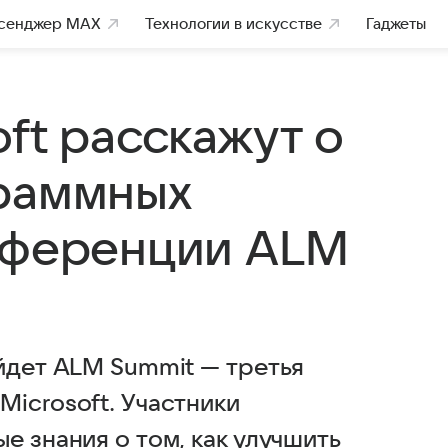
сенджер MAX
Технологии в искусстве
Гаджеты
ft расскажут о
граммных
нференции ALM
йдет ALM Summit — третья
icrosoft. Участники
е знания о том, как улучшить