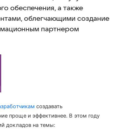
о обеспечения, а также
ентами, облегчающими создание
ормационным партнером
азработчикам
создавать
ие проще и эффективнее. В этом году
й докладов на темы: