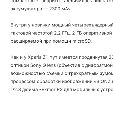
компактные габариты. Увеличилась лишь тол
аккумулятора — 2300 мАч.
Внутри у новинки мощный четырехъядерныи
тактовой частотой 2,2 ГГц, 2 ГБ оперативнои
расширяемой при помощи microSD.
Как и у Xperia Z1, тут имеется продвинутая 
оптикой Sony G lens (объектив с диафрагмо
возможностью съемки с трехкратным зумом б
процессом обработки изображений «BIONZ д
1/2.3 дюйма «Exmor RS для мобильных устро