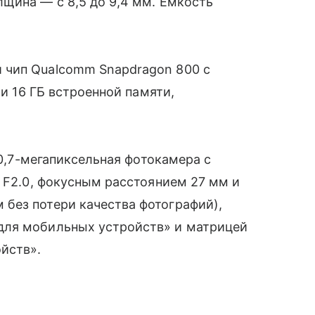
щина — с 8,5 до 9,4 мм. Емкость
̆ чип Qualcomm Snapdragon 800 с
̆ и 16 ГБ встроенной памяти,
20,7-мегапиксельная фотокамера с
й F2.0, фокусным расстоянием 27 мм и
ез потери качества фотографий),
ля мобильных устройств» и матрицей
йств».