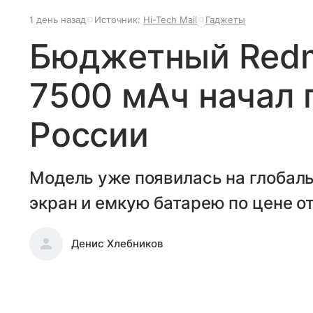
1 день назад
Источник:
Hi-Tech Mail
Гаджеты
Бюджетный Redmi
7500 мАч начал 
России
Модель уже появилась на глобал
экран и емкую батарею по цене от
Денис Хлебников