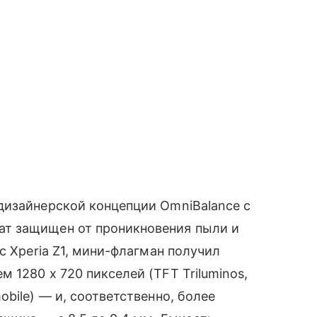
изайнерской концепции OmniBalance с
т защищен от проникновения пыли и
с Xperia Z1, мини-флагман получил
 1280 х 720 пикселей (TFT Triluminos,
obile) — и, соответственно, более