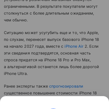
ограниченными. В результате покупатели могут
столкнуться с более длительным ожиданием,
чем обычно.
Ситуацию может усугубить еще и то, что Apple,
по слухам, перенесет выпуск базового iPhone 18
на начало 2027 года, вместе с
iPhone Air
2. Если
эти сведения подтвердятся, основная часть
спроса придется на iPhone 18 Pro и Pro Max,
а альтернативой останется лишь более дорогой
iPhone Ultra.
Ранее эксперты также
спрогнозировали
существенное повышение стоимости iPhone 18
Pro. Аналитик Джефф Пу считает, что цены
вырастут на 250−300 долларов (около 20−24 тыс.