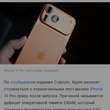
iPhone 17 Pro
источник:
Unsplash
По
сообщениям
издания Culpium, Apple рискует
столкнуться с ограниченными поставками
iPhone
18
Pro сразу после запуска. Причиной называется
дефицит оперативной памяти DRAM, который
замедлил производство нового процессора A20