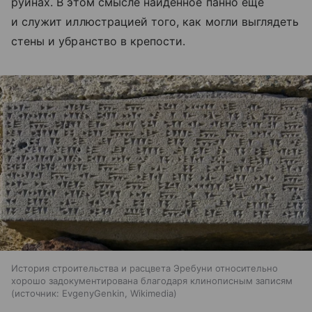
руинах. В этом смысле найденное панно еще
и служит иллюстрацией того, как могли выглядеть
стены и убранство в крепости.
История строительства и расцвета Эребуни относительно
хорошо задокументирована благодаря клинописным записям
источник:
EvgenyGenkin, Wikimedia