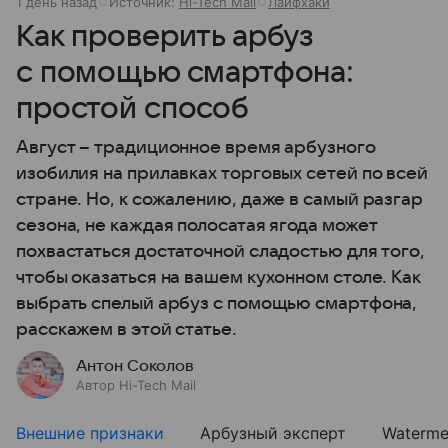
1 день назад
Источник:
Hi-Tech Mail
Лайфхаки
Как проверить арбуз
с помощью смартфона:
простой способ
Август – традиционное время арбузного
изобилия на прилавках торговых сетей по всей
стране. Но, к сожалению, даже в самый разгар
сезона, не каждая полосатая ягода может
похвастаться достаточной сладостью для того,
чтобы оказаться на вашем кухонном столе. Как
выбрать спелый арбуз с помощью смартфона,
расскажем в этой статье.
Антон Соколов
Автор Hi-Tech Mail
Внешние признаки
Арбузный эксперт
Waterme