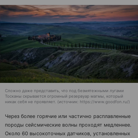
Сложно даже представить, что под безмятежными лугами
Тосканы скрывается огромный резервуар магмы, который
никак себя не проявляет.
источник:
https://www.goodfon.ru/
Через более горячие или частично расплавленные
породы сейсмические волны проходят медленнее.
Около 60 высокоточных датчиков, установленных