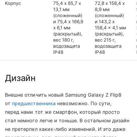
Корпус
75,4 х 85,7 х
72,8 х 158,4 х
13,1 мм
8,9 мм
(сложенный)
(сложенный)
и 75,4 x 166,9
и 143,2 x
x 6,1 мм
158,4 x 4,1 мм
(раскрытый),
(раскрытый),
вес 180 г,
вес 215 г,
водозащита
водозащита
IP48
IP48
Дизайн
Внешне отличить новый Samsung Galaxy Z Flip8
от
предшественника
невозможно. По сути,
перед нами тот же смартфон, который просто
стал немного легче и тоньше. В остальном дизайн
не претерпел каких-либо изменений. И это даже