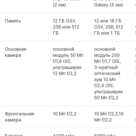
(2 нм)
Galaxy (3 нм)
Память
12 ГБ ОЗУ,
12 или 16 ГБ
256 или 512
ОЗУ, 256, 512
ГБ
ГБ или 1 ТБ
Основная
основной
основной
камера
модуль 50 Мп
модуль 200
f/1,8 OIS,
Мп f/1,7 OIS,
ультраширик
3-кратный
12 Мп f/2,2
оптический
зум 10 Мп
f/2,4 OIS,
ультраширик
50 Мп f/2,2
Фронтальная
10 Мп f/2,2
10 Мп f/2,2,10
камера
Мп f/2,2
Батарея
4300 мАч,
5000 мАч,