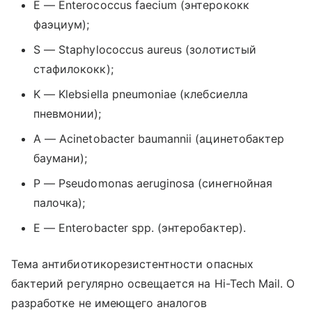
E — Enterococcus faecium (
энтерококк
фаэциум
);
S
—
Staphylococcus
aureus
(золотистый
стафилококк);
K
—
Klebsiella
pneumoniae
(клебсиелла
пневмонии);
A
—
Acinetobacter
baumannii
(ацинетобактер
баумани);
P
—
Pseudomonas
aeruginosa
(синегнойная
палочка);
E
—
Enterobacter
spp
. (энтеробактер).
Тема антибиотикорезистентности опасных
бактерий регулярно освещается на Hi-Tech Mail. О
разработке не имеющего аналогов