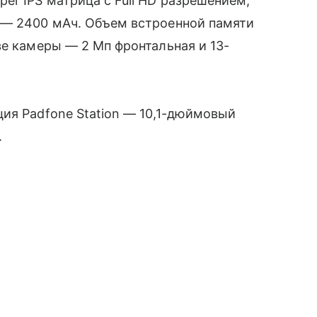
er IPS матрица с Full HD разрешением,
 — 2400 мАч. Объем встроенной памяти
ве камеры — 2 Мп фронтальная и 13-
ия Padfone Station — 10,1-дюймовый
.