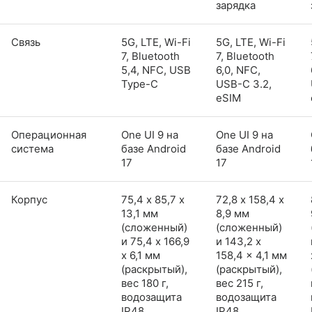
зарядка
Связь
5G, LTE, Wi-Fi
5G, LTE, Wi-Fi
7, Bluetooth
7, Bluetooth
5,4, NFC, USB
6,0, NFC,
Type-C
USB-C 3.2,
eSIM
Операционная
One UI 9 на
One UI 9 на
система
базе Android
базе Android
17
17
Корпус
75,4 х 85,7 х
72,8 х 158,4 х
13,1 мм
8,9 мм
(сложенный)
(сложенный)
и 75,4 x 166,9
и 143,2 x
x 6,1 мм
158,4 x 4,1 мм
(раскрытый),
(раскрытый),
вес 180 г,
вес 215 г,
водозащита
водозащита
IP48
IP48