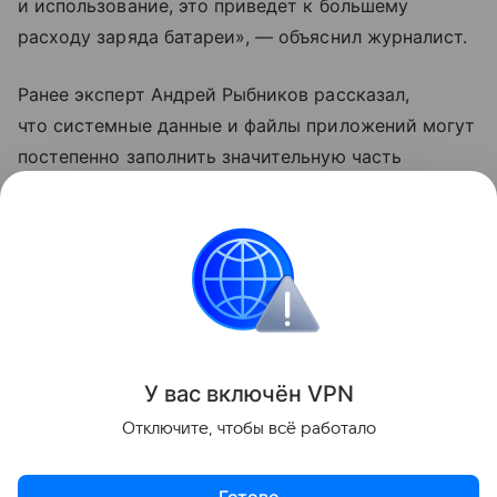
и использование, это приведет к большему
расходу заряда батареи», — объяснил журналист.
Ранее эксперт Андрей Рыбников рассказал,
что системные данные и файлы приложений могут
постепенно заполнить значительную часть
свободной памяти в смартфоне. Специалист
рекомендовал время от времени очищать аппарат
от «мусора».
Samsung
Поделиться
У вас включ
ён
V
P
N
Отключите, чтобы всё работало