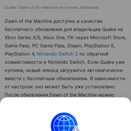
Quake: Dawn of the Machine
источник:
Bethesda
Dawn of the Machine доступно в качестве
бесплатного обновления для владельцев Quake на
Xbox Series X/S, Xbox One, ПК через Microsoft Store,
Game Pass, PC Game Pass, Steam, PlayStation 5,
PlayStation 4,
Nintendo Switch 2
по обратной
совместимости и Nintendo Switch. Если Quake уже
куплена, новый эпизод загрузится автоматически
вместе с бесплатным обновлением. В зависимости
от настроек оно может быть уже установлено.
После обновления Dawn of the Machine можно
запустить через новую игру, выбор уровня или
кооперативный мультиплеер.