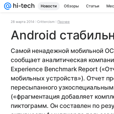
Новости
Обзоры
Статьи
Мес
28 марта 2014
Crittercism
Прочее
Android стабиль
Самой ненадежной мобильной ОС я
сообщает аналитическая компания 
Experience Benchmark Report («О
мобильных устройств»). Отчет пр
пересыпанного узкоспециальным
(«фрагментация добавляет компл
пиктограмм. Он составлен по рез