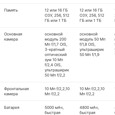
Память
12 или 16 ГБ
12 или 16 ГБ
ОЗУ, 256, 512
ОЗУ, 256, 512
ГБ или 1 ТБ
ГБ или 1 ТБ
Основная
основной
основной
камера
модуль 200
модуль 50 Мп
Мп f/1,7 OIS,
f/1,8 OIS,
3-кратный
ультраширик
оптический
50 Мп f/1,9
зум 10 Мп
f/2,4 OIS,
ультраширик
50 Мп f/2,2
Фронтальная
10 Мп f/2,2,10
10 Мп f/2,2,10
камера
Мп f/2,2
Мп f/2,2
Батарея
5000 мАч,
4800 мАч,
быстрая
быстрая