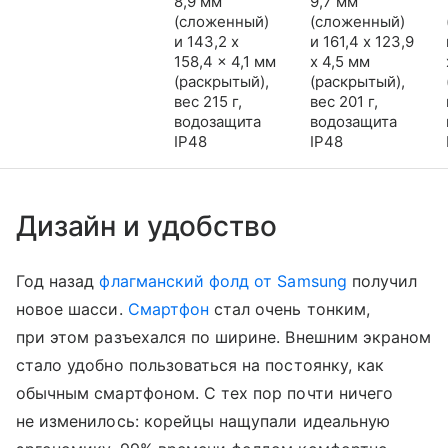
8,9 мм
9,7 мм
(сложенный)
(сложенный)
и 143,2 x
и 161,4 x 123,9
158,4 x 4,1 мм
x 4,5 мм
(раскрытый),
(раскрытый),
вес 215 г,
вес 201 г,
водозащита
водозащита
IP48
IP48
Дизайн и удобство
Год назад
флагманский фолд от Samsung
получил
новое шасси.
Смартфон
стал очень тонким,
при этом разъехался по ширине. Внешним экраном
стало удобно пользоваться на постоянку, как
обычным смартфоном. С тех пор почти ничего
не изменилось: корейцы нащупали идеальную