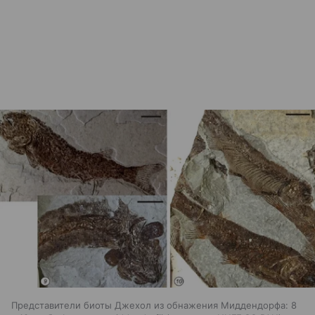
Представители биоты Джехол из обнажения Миддендорфа: 8