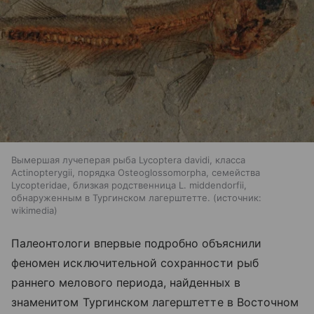
Вымершая лучеперая рыба Lycoptera davidi, класса
Actinopterygii, порядка Osteoglossomorpha, семейства
Lycopteridae, близкая родственница L. middendorfii,
обнаруженным в Тургинском лагерштетте.
источник:
wikimedia
Палеонтологи впервые подробно объяснили
феномен исключительной сохранности рыб
раннего мелового периода, найденных в
знаменитом Тургинском лагерштетте в Восточном