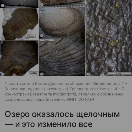
Представители биоты Джехол из обнажения Миддендорфа: 1 –
3: личинки поденок (насекомые) Ephemeropsis trisetalis; 4 – 7:
конхостраки Eosestheria middendorfii, стрелками обозначены
сохранившиеся яйца
источник:
ИНГГ СО РАН
Озеро оказалось щелочным
— и это изменило все