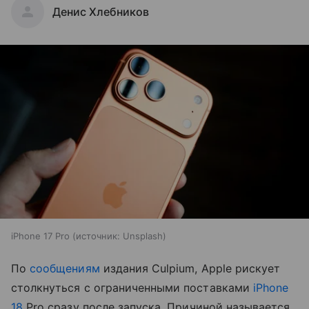
Денис Хлебников
iPhone 17 Pro
источник:
Unsplash
По
сообщениям
издания Culpium, Apple рискует
столкнуться с ограниченными поставками
iPhone
18
Pro сразу после запуска. Причиной называется