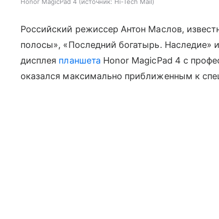
Honor MagicPad 4
источник:
Hi-Tech Mail
Российский режиссер Антон Маслов, извест
полосы», «Последний богатырь. Наследие» и
дисплея
планшета
Honor MagicPad 4 с профе
оказался максимально приближенным к спе