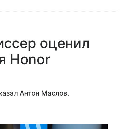
иссер оценил
я Honor
казал Антон Маслов.