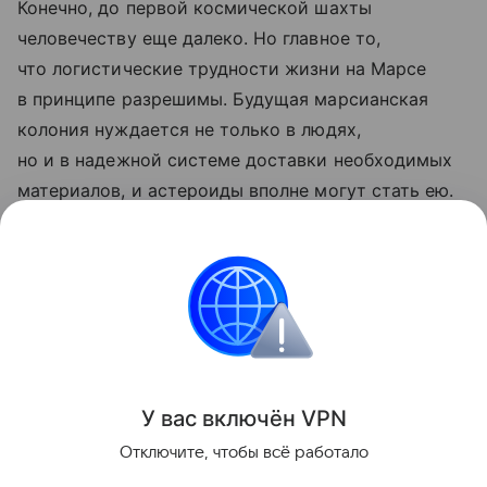
Конечно, до первой космической шахты
человечеству еще далеко. Но главное то,
что логистические трудности жизни на Марсе
в принципе разрешимы. Будущая марсианская
колония нуждается не только в людях,
но и в надежной системе доставки необходимых
материалов, и астероиды вполне могут стать ею.
Ранее ученые
рассказали
, как угадать место
высадки на Марс рядом с источником воды.
космос
марс
Поделиться
У вас включ
ён
V
P
N
Отключите, чтобы всё работало