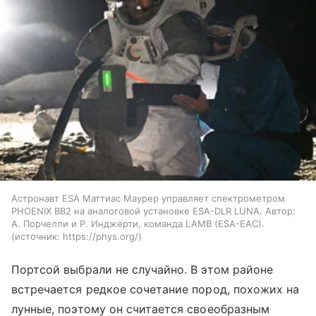
Астронавт ESA Маттиас Маурер управляет спектрометром
PHOENIX BB2 на аналоговой установке ESA-DLR LUNA. Автор:
А. Порчелли и Р. Инджерти, команда LAMB (ESA-EAC).
источник:
https://phys.org/
Портсой выбрали не случайно. В этом районе
встречается редкое сочетание пород, похожих на
лунные, поэтому он считается своеобразным