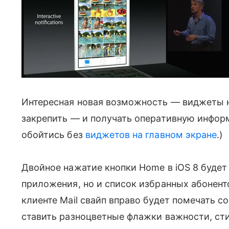
Интересная новая возможность
—
виджеты н
закрепить
—
и получать оперативную информ
обойтись без
виджетов на главном экране
.)
Двойное нажатие кнопки Home в iOS 8 будет
приложения, но и список избранных абоненто
клиенте Mail cвайп вправо будет помечать с
ставить разноцветные флажки важности, с