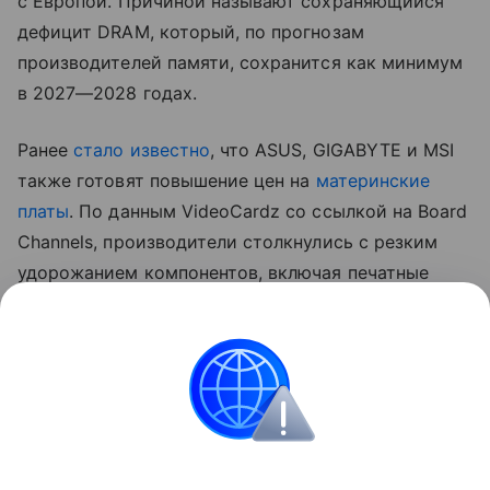
с Европой. Причиной называют сохраняющийся
дефицит DRAM, который, по прогнозам
производителей памяти, сохранится как минимум
в 2027—2028 годах.
Ранее
стало известно
, что ASUS, GIGABYTE и MSI
также готовят повышение цен на
материнские
платы
. По данным VideoCardz со ссылкой на Board
Channels, производители столкнулись с резким
удорожанием компонентов, включая печатные
платы, медь, конденсаторы и контроллеры.
На ситуацию также влияет снижение спроса
на новые ПК, из-за чего компаниям приходится
компенсировать рост издержек повышением
отпускных цен.