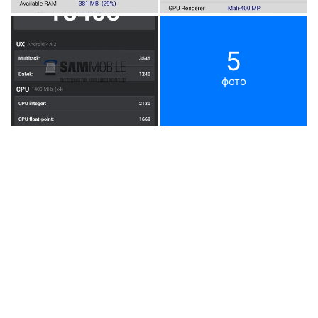
5
фото