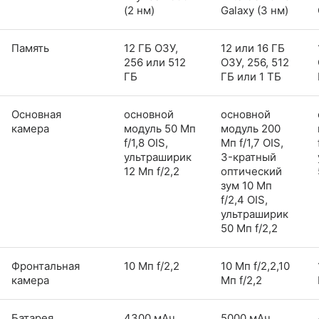
(2 нм)
Galaxy (3 нм)
Память
12 ГБ ОЗУ,
12 или 16 ГБ
256 или 512
ОЗУ, 256, 512
ГБ
ГБ или 1 ТБ
Основная
основной
основной
камера
модуль 50 Мп
модуль 200
f/1,8 OIS,
Мп f/1,7 OIS,
ультраширик
3-кратный
12 Мп f/2,2
оптический
зум 10 Мп
f/2,4 OIS,
ультраширик
50 Мп f/2,2
Фронтальная
10 Мп f/2,2
10 Мп f/2,2,10
камера
Мп f/2,2
Батарея
4300 мАч,
5000 мАч,