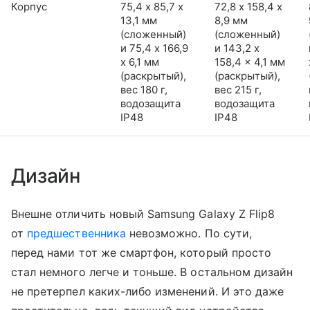
Корпус
75,4 х 85,7 х
72,8 х 158,4 х
13,1 мм
8,9 мм
(сложенный)
(сложенный)
и 75,4 x 166,9
и 143,2 x
x 6,1 мм
158,4 x 4,1 мм
(раскрытый),
(раскрытый),
вес 180 г,
вес 215 г,
водозащита
водозащита
IP48
IP48
Дизайн
Внешне отличить новый Samsung Galaxy Z Flip8
от
предшественника
невозможно. По сути,
перед нами тот же смартфон, который просто
стал немного легче и тоньше. В остальном дизайн
не претерпел каких-либо изменений. И это даже