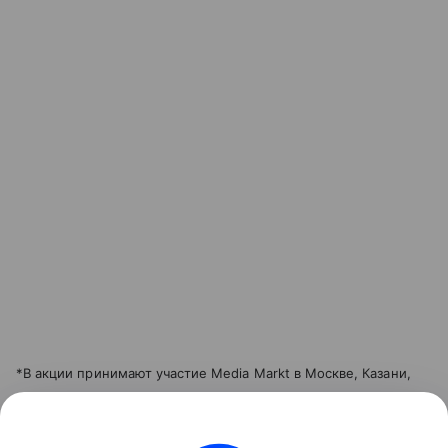
*В акции принимают участие Media Markt в Москве, Казани,
Екатеринбурге, Челябинске, Ростове-на-Дону, Самаре,
Нижнем Новгороде, Волгограде, Оренбурге, Краснодаре,