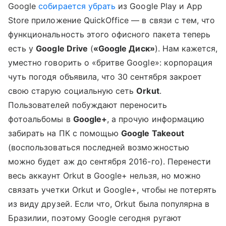
Google
собирается убрать
из Google Play и App
Store приложение QuickOffice — в связи с тем, что
функциональность этого офисного пакета теперь
есть у
Google Drive
(
«Google Диск»
). Нам кажется,
уместно говорить о «бритве Google»: корпорация
чуть погодя объявила, что 30 сентября закроет
свою старую социальную сеть
Orkut
.
Пользователей побуждают переносить
фотоальбомы в
Google+
, а прочую информацию
забирать на ПК с помощью
Google
Takeout
(воспользоваться последней возможностью
можно будет аж до сентября 2016-го). Перенести
весь аккаунт Orkut в Google+ нельзя, но можно
связать учетки Orkut и Google+, чтобы не потерять
из виду друзей. Если что, Orkut была популярна в
Бразилии, поэтому Google сегодня ругают