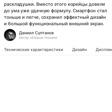
раскладушки. Вместо этого корейцы довели
до ума уже удачную формулу. Смартфон стал
тоньше и легче, сохранил эффектный дизайн
и большой функциональный внешний экран.
Даниил Султанов
Автор обзоров техники
Технические характеристики
Дизайн
Диспле
Выберите комментарий
Выберите комментарий
Выберите комментарий
Информация полезная и актуальная
Информация полезная и актуальная
Информация полезная и актуальная
Заголовок вводит в заблуждение
Заголовок вводит в заблуждение
Заголовок вводит в заблуждение
Материал содержит неполные данные
Материал содержит неполные данные
Материал содержит неполные данные