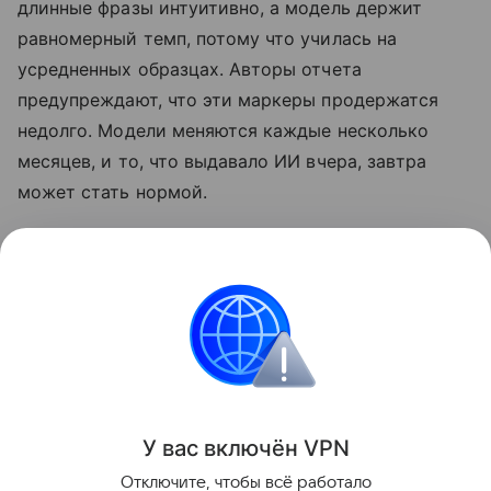
длинные фразы интуитивно, а модель держит
равномерный темп, потому что училась на
усредненных образцах. Авторы отчета
предупреждают, что эти маркеры продержатся
недолго. Модели меняются каждые несколько
месяцев, и то, что выдавало ИИ вчера, завтра
может стать нормой.
Также недавно писали, что бумеры воспитывают
внуков на «ИИ-слопе». Подробности в
статье.
Нейросети
Искусственный интеллект
Поделиться
У вас включ
ён
V
P
N
Отключите, чтобы всё работало