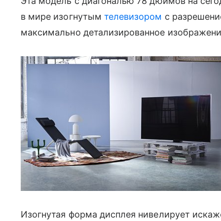
Эта модель c диагональю 78 дюймов на сег
в мире изогнутым
телевизором
с разрешени
максимально детализированное изображение 
Изогнутая форма дисплея нивелирует искаже