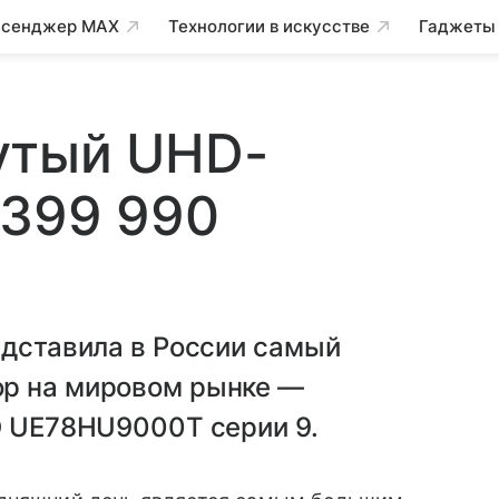
сенджер MAX
Технологии в искусстве
Гаджеты
утый UHD-
 399 990
едставила в России самый
ор на мировом рынке —
D UE78HU9000T серии 9.