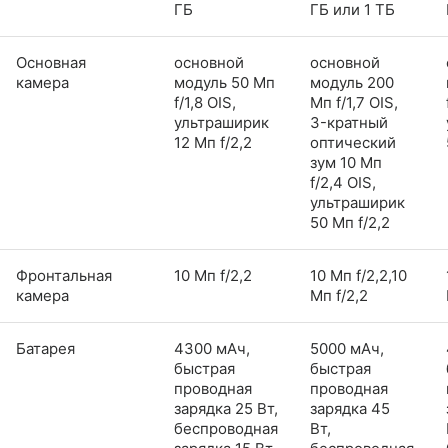
ГБ
ГБ или 1 ТБ
Основная
основной
основной
камера
модуль 50 Мп
модуль 200
f/1,8 OIS,
Мп f/1,7 OIS,
ультраширик
3-кратный
12 Мп f/2,2
оптический
зум 10 Мп
f/2,4 OIS,
ультраширик
50 Мп f/2,2
Фронтальная
10 Мп f/2,2
10 Мп f/2,2,10
камера
Мп f/2,2
Батарея
4300 мАч,
5000 мАч,
быстрая
быстрая
проводная
проводная
зарядка 25 Вт,
зарядка 45
беспроводная
Вт,