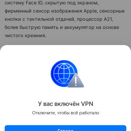
систему Face ID, скрытую под экраном,
фирменный сенсор изображения Apple, сенсорные
кнопки с тактильной отдачей, процессор A21,
более быструю память и аккумулятор на основе
чистого кремния.
Ранее также
появились
новые подробности о
первом складном iPhone.
Apple
iPhone
смартфоны
Поделиться
У вас включ
ён
V
P
N
Отключите, чтобы всё работало