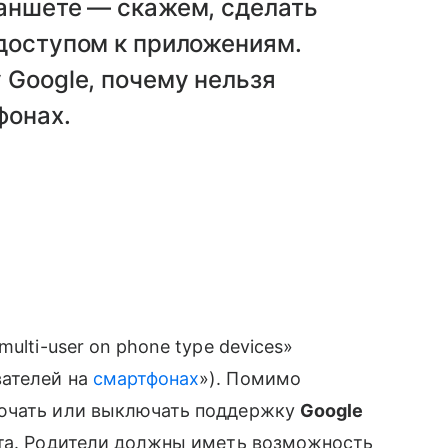
ланшете — скажем, сделать
 доступом к приложениям.
 Google, почему нельзя
фонах.
ulti-user on phone type devices»
ателей на
смартфонах
»). Помимо
лючать или выключать поддержку
Google
та. Родители должны иметь возможность